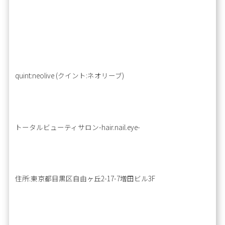
quint:neolive (クイント:ネオリーブ)
トータルビューティサロン-hair.nail.eye-
住所:東京都目黒区自由ヶ丘2-17-7増田ビル3F