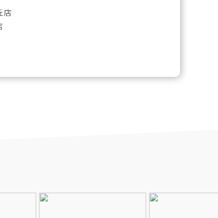
が丘店
店