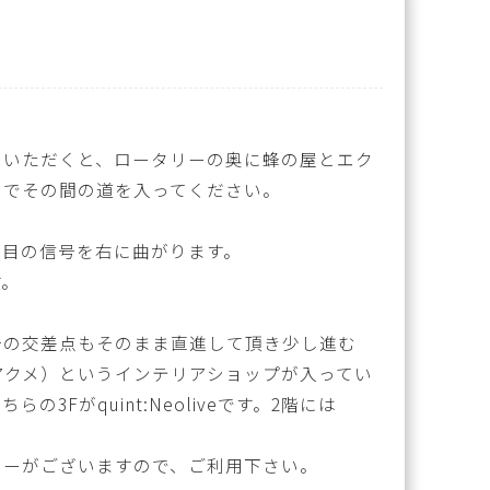
ていただくと、ロータリーの奥に蜂の屋とエク
のでその間の道を入ってください。
とつ目の信号を右に曲がります。
す。
号の交差点もそのまま直進して頂き少し進む
（アクメ）というインテリアショップが入ってい
3Fがquint:Neoliveです。2階には
ターがございますので、ご利用下さい。