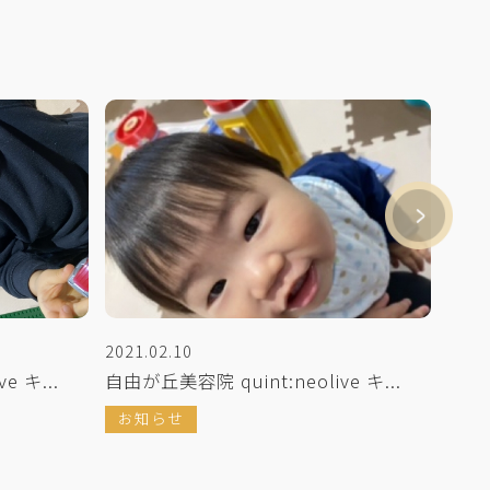
2021.02.10
2021
e キ...
自由が丘美容院 quint:neolive キ...
自由が
お知らせ
お