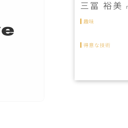
三冨 裕美
趣味
得意な技術