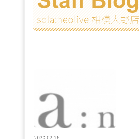
Staff Blo
sola:neolive 相模
2020.02.26