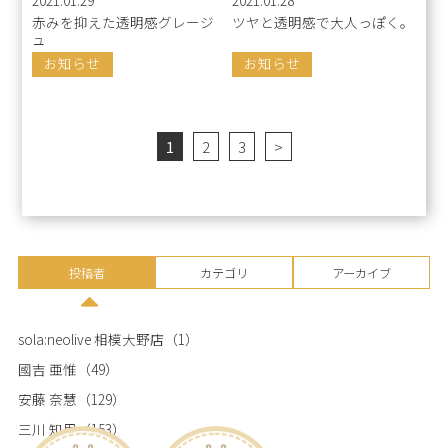
赤みを抑えた透明感グレージ
ツヤと透明感で大人っぽく。
ュ
お知らせ
お知らせ
1
2
3
>
投稿者
カテゴリ
アーカイブ
sola:neolive 相模大野店
（1）
國吉 亜惟
（49）
安藤 奈慧
（129）
三川 知里
（153）