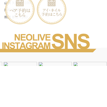
山﨑 久留実
（190）
尾形 優花
（162）
熊田 那帆
（190）
Instagramを見る