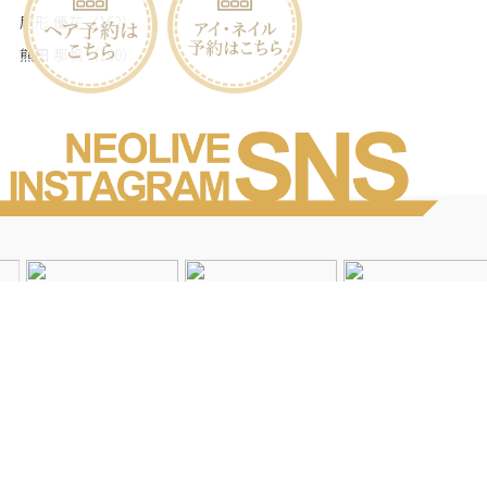
尾形 優花
（162）
熊田 那帆
（190）
Instagramを見る