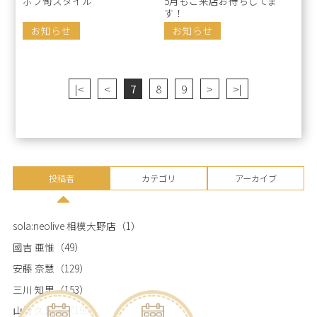
ボブ旬スタイル
5月もご来店お待ちしてま
す！
お知らせ
お知らせ
|<
<
7
8
9
>
>|
投稿者
カテゴリ
アーカイブ
sola:neolive 相模大野店
（1）
國吉 亜惟
（49）
安藤 奈慧
（129）
三川 知里
（153）
山﨑 久留実
（190）