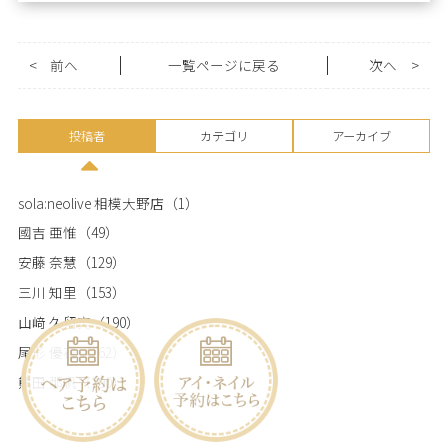
<
前へ
一覧ページに戻る
次へ
>
投稿者
カテゴリ
アーカイブ
sola:neolive 相模大野店
（1）
國吉 亜惟
（49）
安藤 奈慧
（129）
三川 知里
（153）
山﨑 久留実
（190）
尾形 優花
（162）
熊田 那帆
（190）