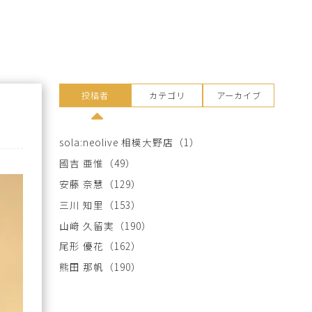
投稿者
カテゴリ
アーカイブ
sola:neolive 相模大野店
（1）
國吉 亜惟
（49）
安藤 奈慧
（129）
三川 知里
（153）
山﨑 久留実
（190）
尾形 優花
（162）
熊田 那帆
（190）