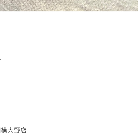
す
e 相模大野店