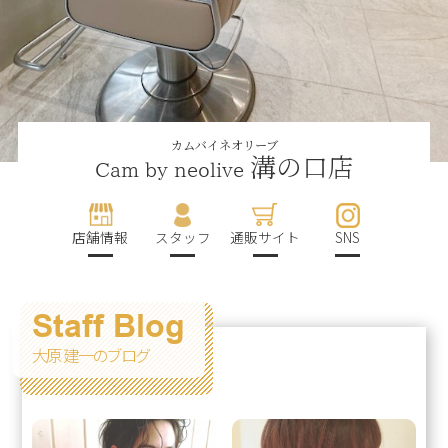
カムバイネオリーブ
溝の口店
Cam by neolive
店舗情報
スタッフ
通販サイト
SNS
Staff Blog
大原 建一のブログ