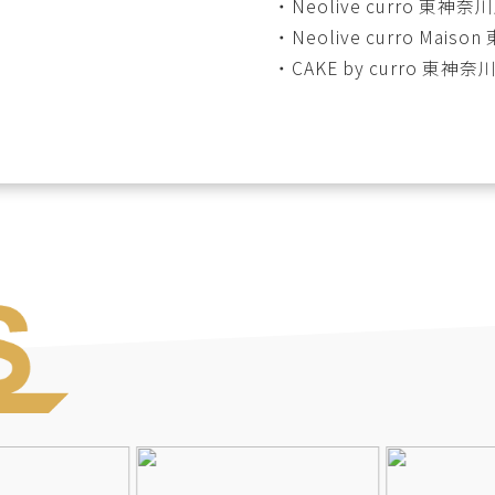
・
Neolive curro 東神奈
・
Neolive curro Mais
・
CAKE by curro 東神奈