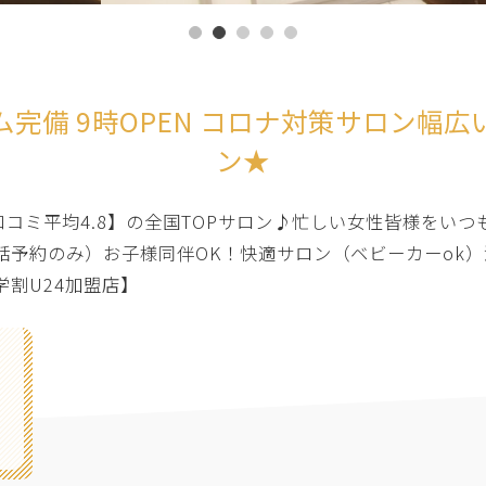
完備 9時OPEN コロナ対策サロン幅
ン★
 口コミ平均4.8】の全国TOPサロン♪忙しい女性皆様をい
予約のみ）お子様同伴OK！快適サロン（ベビーカーok）沢
学割U24加盟店】
グ