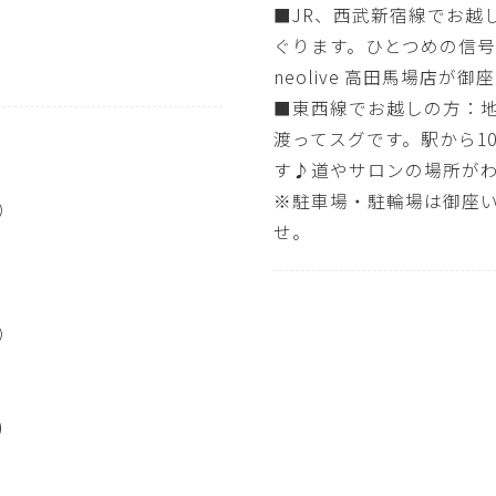
■JR、西武新宿線でお越
ぐります。ひとつめの信号を渡
neolive 高田馬場店が御
■東西線でお越しの方：
渡ってスグです。駅から1
す♪道やサロンの場所が
※駐車場・駐輪場は御座
0）
せ。
0）
)