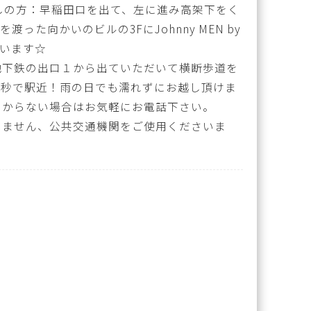
しの方：早稲田口を出て、左に進み高架下をく
った向かいのビルの3FにJohnny MEN by
座います☆
地下鉄の出口１から出ていただいて横断歩道を
0秒で駅近！雨の日でも濡れずにお越し頂けま
わからない場合はお気軽にお電話下さい。
いません、公共交通機関をご使用くださいま