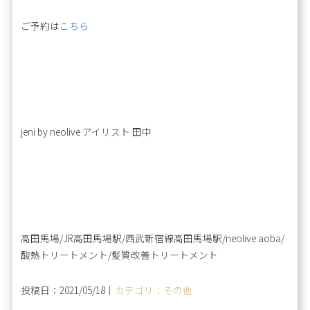
ご予約は
こちら
jeni by neolive アイリスト 田中
高田馬場/JR高田馬場駅/西武新宿線高田馬場駅/neolive aoba/
酸熱トリートメント/髪質改善トリートメント
投稿日：2021/05/18｜
カテゴリ：その他