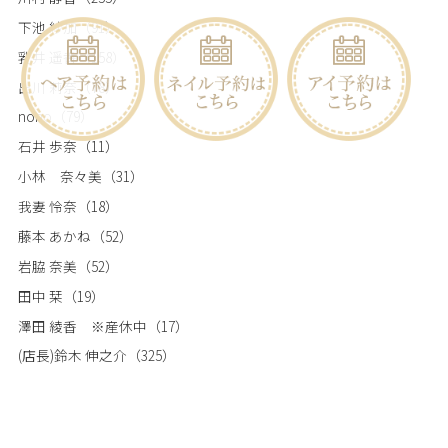
下池 紗加
（91）
乳井 遥香
（158）
出川 莉奈
（78）
nono
（79）
石井 歩奈
（11）
小林 奈々美
（31）
我妻 怜奈
（18）
藤本 あかね
（52）
岩脇 奈美
（52）
田中 栞
（19）
澤田 綾香 ※産休中
（17）
(店長)鈴木 伸之介
（325）