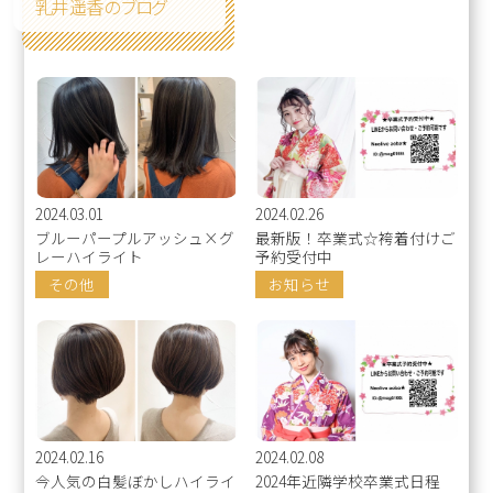
乳井 遥香 のブログ
2024.03.01
2024.02.26
ブルーパープルアッシュ×グ
最新版！卒業式☆袴着付けご
レーハイライト
予約受付中
その他
お知らせ
2024.02.16
2024.02.08
今人気の白髪ぼかしハイライ
2024年近隣学校卒業式日程