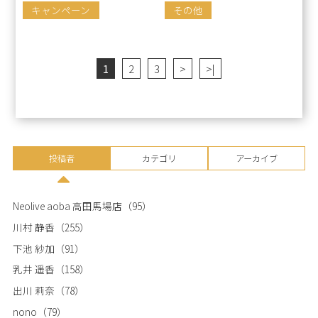
キャンペーン
その他
1
2
3
>
>|
投稿者
カテゴリ
アーカイブ
Neolive aoba 高田馬場店
（95）
川村 静香
（255）
下池 紗加
（91）
乳井 遥香
（158）
出川 莉奈
（78）
nono
（79）