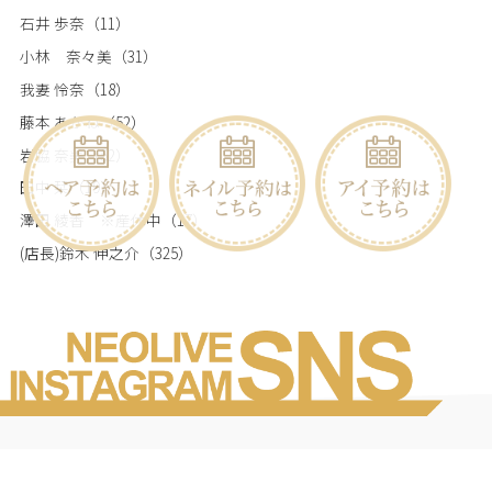
石井 歩奈
（11）
小林 奈々美
（31）
我妻 怜奈
（18）
藤本 あかね
（52）
岩脇 奈美
（52）
田中 栞
（19）
澤田 綾香 ※産休中
（17）
(店長)鈴木 伸之介
（325）