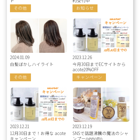
ト
約受付中
その他
お知らせ
2024.01.09
2023.12.26
白髪ぼかしハイライト
今月30日までECサイトから
acote20%OFF
その他
キャンペーン
2023.12.21
2023.12.19
12月30日まで！お得な acote
SNSで話題沸騰の魔法のシャ
キャンペーン
ンプーoggiotto