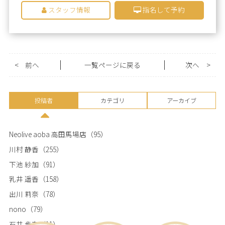
スタッフ情報
指名して予約
<
前へ
一覧ページに戻る
次へ
>
投稿者
カテゴリ
アーカイブ
Neolive aoba 高田馬場店
（95）
川村 静香
（255）
下池 紗加
（91）
乳井 遥香
（158）
出川 莉奈
（78）
nono
（79）
石井 歩奈
（11）