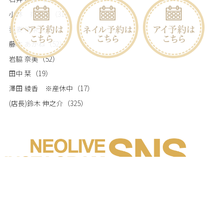
小林 奈々美
（31）
我妻 怜奈
（18）
藤本 あかね
（52）
岩脇 奈美
（52）
田中 栞
（19）
澤田 綾香 ※産休中
（17）
(店長)鈴木 伸之介
（325）