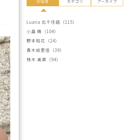
投稿者
カテゴリ
アーカイブ
Luana 北千住店
（115）
小島 萌
（104）
野本和花
（24）
青木絵里佳
（39）
株木 美果
（94）