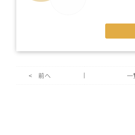
<
前へ
一