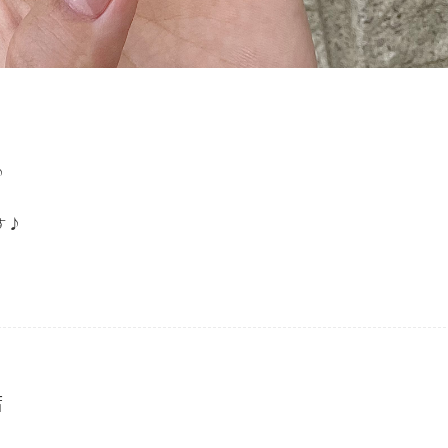
♪
す♪
店