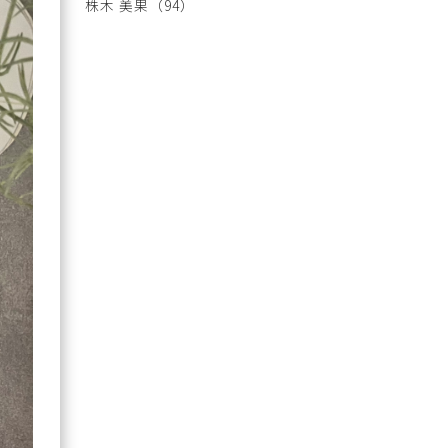
株木 美果
（94）