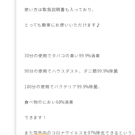
使い方は取扱説明書も入っており、
とっても簡単にお使いいただけます♪
30分の使用でタバコの臭い99.9%消臭
90分の使用でハウスダスト、ダニ類99.9%除菌
180分の使用でバクテリア99.9%除菌、
食べ物のにおい68%消臭
できます！
また空気中のコロナウイルスを97%除去できるという