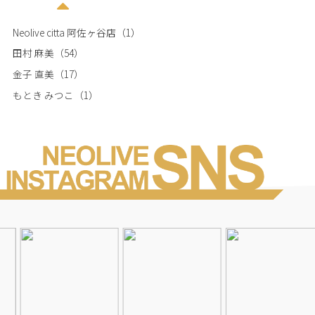
Neolive citta 阿佐ヶ谷店
（1）
田村 麻美
（54）
金子 直美
（17）
もとき みつこ
（1）