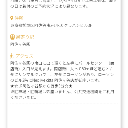
月曜定休（祝日は営業）、12/31～1/3まで年末年始休、成人
の日は着付のご予約状況により異なります。
住所
東京都杉並区阿佐谷南2-14-10 クラハシビル3F
最寄り駅
阿佐ヶ谷駅
アクセス
阿佐ヶ谷駅の南口に出て頂くと左手にパールセンター（商
店街）入口が見えます。商店街に入って50ｍほど進むと右
側にサンマルクカフェ、左側にローソンがあり、ローソン
のビル3階にNeolive citta 阿佐ヶ谷店が御座います。
★☆JR阿佐ヶ谷駅から徒歩3分☆★
※駐車場・駐輪場は御座いません、公共交通機関をご利用
くださいませ。