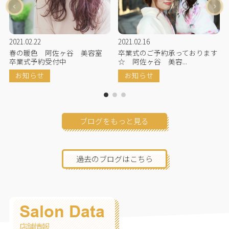
2021.02.22
2021.02.16
け
春の暖色 阿佐ヶ谷 美容室
卒業式のご予約承っております
卒業式予約受付中
☆ 阿佐ヶ谷 美容...
お知らせ
お知らせ
ブログをもっと見る
過去のブログはこちら
Salon Data
店舗情報