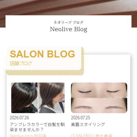
ネオリーブ ブログ
Neolive Blog
SALON BLOG
店舗ブログ
2026.07.26
2026.07.25
アンブレラカラーで白髪を馴
美眉スタイリング
染ませませんか？
Neolive cino 登戸店
OLIVIA EBISU 恵比寿店