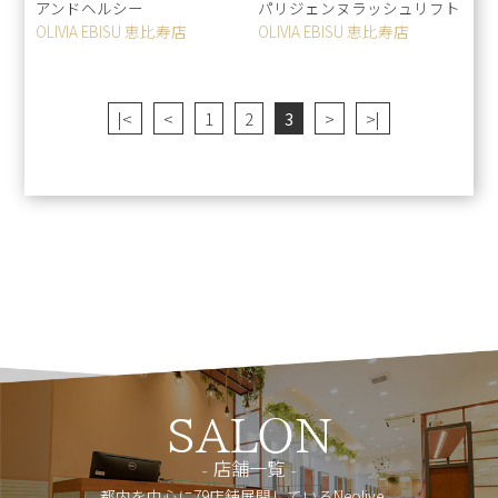
アンドヘルシー
パリジェンヌラッシュリフト
OLIVIA EBISU 恵比寿店
OLIVIA EBISU 恵比寿店
|<
<
1
2
3
>
>|
SALON
店舗一覧
都内を中心に79店舗展開しているNeolive。