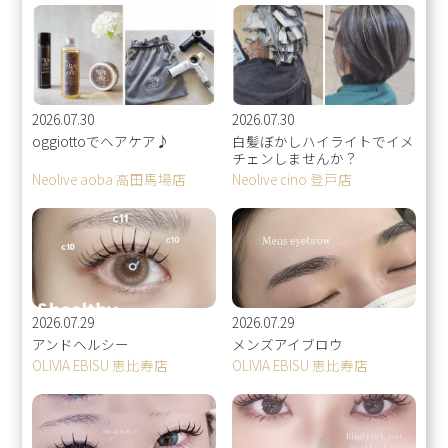
2026.07.30
2026.07.30
oggiottoでヘアケア♪
白髪ぼかしハイライトでイメ
チェンしませんか？
Neolive aoba 高田馬場店
Neolive cino 登戸店
2026.07.29
2026.07.29
アンドヘルシー
メンズアイブロウ
OLIVIA EBISU 恵比寿店
OLIVIA EBISU 恵比寿店