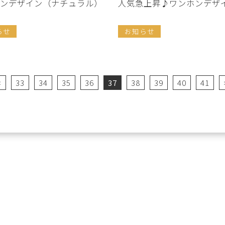
ンデザイン（ナチュラル）
人気急上昇♪ワンホンデザ
らせ
お知らせ
<
33
34
35
36
37
38
39
40
41