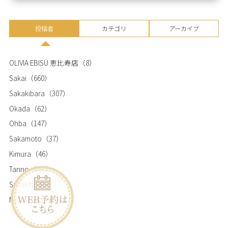
投稿者
カテゴリ
アーカイブ
OLIVIA EBISU 恵比寿店
（8）
Sakai
（660）
Sakakibara
（307）
Okada
（62）
Ohba
（147）
Sakamoto
（37）
Kimura
（46）
Tanno
（720）
Sumikita
（365）
Matsumura
（768）