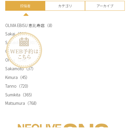
投稿者
カテゴリ
アーカイブ
OLIVIA EBISU 恵比寿店
（8）
Sakai
（660）
Sakakibara
（307）
Okada
（62）
Ohba
（146）
Sakamoto
（37）
Kimura
（45）
Tanno
（720）
Sumikita
（365）
Matsumura
（768）