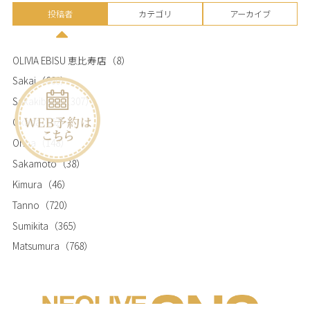
投稿者
カテゴリ
アーカイブ
OLIVIA EBISU 恵比寿店
（8）
Sakai
（660）
Sakakibara
（307）
Okada
（62）
Ohba
（148）
Sakamoto
（38）
Kimura
（46）
Tanno
（720）
Sumikita
（365）
Matsumura
（768）