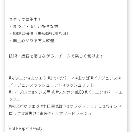
スタッフ募集中！
・まつげ・眉毛が好きな方
・経験者優遇（未経験も相談可）
・向上心がある方大歓迎！
技術・接客を磨きながら、チームで楽しく働けます
#マツエク #まつエク #まつげパーマ #まつぱ #パリジェンヌ #
パリジェンヌラッシュリフト #ラッシュリフト
#アイブロウ #メンズ眉毛 #ワンホン #LED #パリエク #パーマエ
クステ
#恵比寿マツエク #中目黒 #眉毛 #フラットラッシュ #バインド
ロック #垢抜け #束感 #アップワードラッシュ
Hot Pepper Beauty