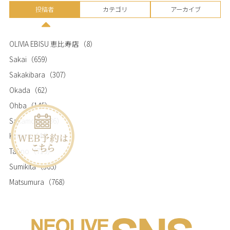
投稿者
カテゴリ
アーカイブ
OLIVIA EBISU 恵比寿店
（8）
Sakai
（659）
Sakakibara
（307）
Okada
（62）
Ohba
（145）
Sakamoto
（36）
Kimura
（44）
Tanno
（719）
Sumikita
（365）
Matsumura
（768）