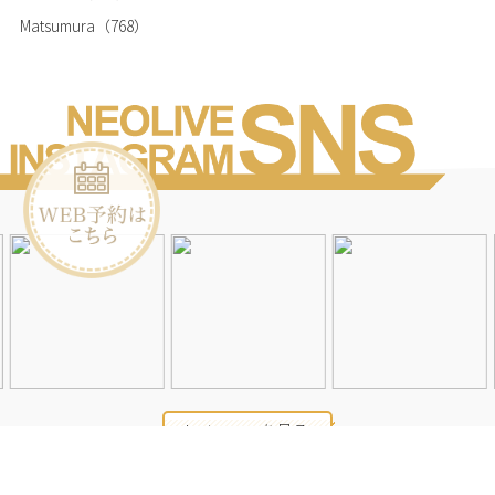
Matsumura
（768）
Instagramを見る