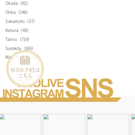
Okada
（62）
Ohba
（146）
Sakamoto
（37）
Kimura
（45）
Tanno
（719）
Sumikita
（365）
Matsumura
（768）