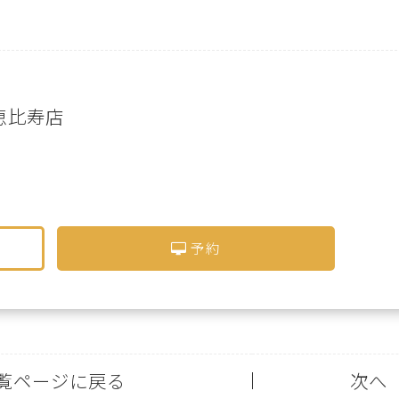
U 恵比寿店
予約
覧ページに戻る
次へ