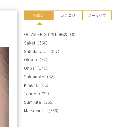
投稿者
カテゴリ
アーカイブ
OLIVIA EBISU 恵比寿店
（8）
Sakai
（660）
Sakakibara
（307）
Okada
（62）
Ohba
（147）
Sakamoto
（38）
Kimura
（46）
Tanno
（720）
Sumikita
（365）
Matsumura
（768）