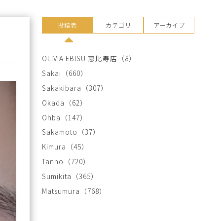
投稿者
カテゴリ
アーカイブ
OLIVIA EBISU 恵比寿店
（8）
Sakai
（660）
Sakakibara
（307）
Okada
（62）
Ohba
（147）
Sakamoto
（37）
Kimura
（45）
Tanno
（720）
Sumikita
（365）
Matsumura
（768）