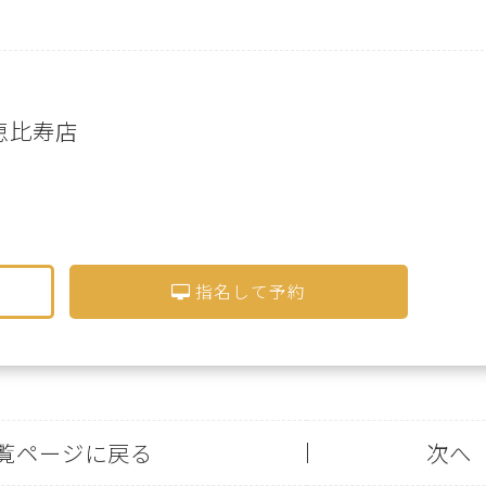
U 恵比寿店
指名して予約
覧ページに戻る
次へ