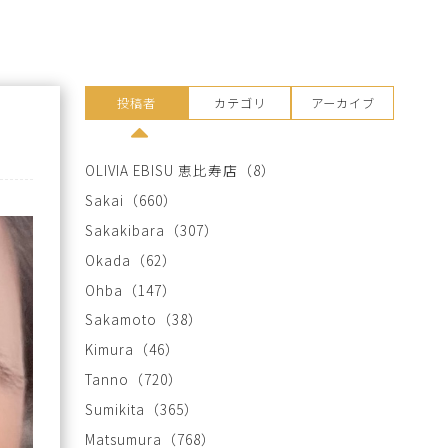
投稿者
カテゴリ
アーカイブ
OLIVIA EBISU 恵比寿店
（8）
Sakai
（660）
Sakakibara
（307）
Okada
（62）
Ohba
（147）
Sakamoto
（38）
Kimura
（46）
Tanno
（720）
Sumikita
（365）
Matsumura
（768）