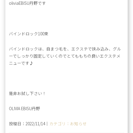
oliviaEBISU丹野です
バインドロック100束
バインドロックは、自まつ毛を、エクステで挟み込み、グル
ーでしっかり固定していくのでとてももちの良いエクステメ
ニューです♪
是非お試し下さい！
OLIVIA EBISU丹野
投稿日：2022/11/14｜
カテゴリ：お知らせ