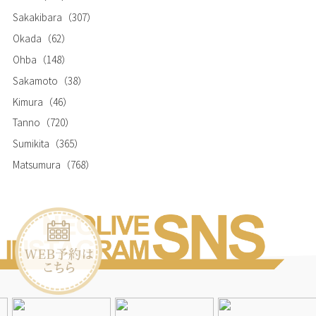
Sakakibara
（307）
Okada
（62）
Ohba
（148）
Sakamoto
（38）
Kimura
（46）
Tanno
（720）
Sumikita
（365）
Matsumura
（768）