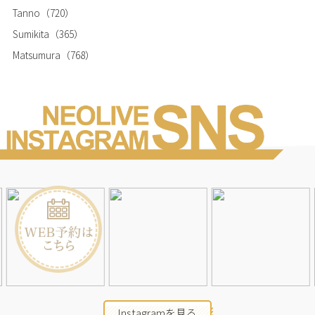
Tanno
（720）
Sumikita
（365）
Matsumura
（768）
Instagramを見る