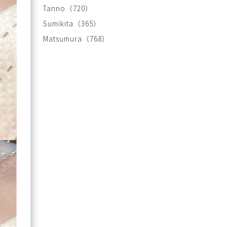
Tanno
（720）
Sumikita
（365）
Matsumura
（768）