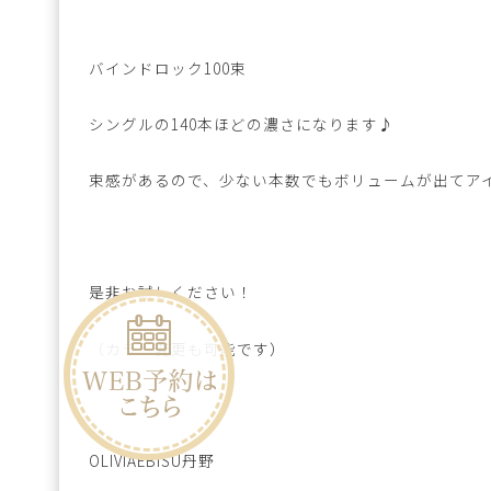
バインドロック100束
シングルの140本ほどの濃さになります♪
束感があるので、少ない本数でもボリュームが出てア
是非お試しください！
（カラー変更も可能です）
OLIVIAEBISU丹野