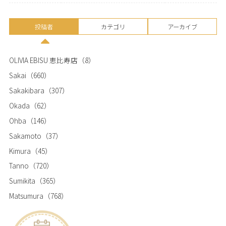
投稿者
カテゴリ
アーカイブ
OLIVIA EBISU 恵比寿店
（8）
Sakai
（660）
Sakakibara
（307）
Okada
（62）
Ohba
（146）
Sakamoto
（37）
Kimura
（45）
Tanno
（720）
Sumikita
（365）
Matsumura
（768）