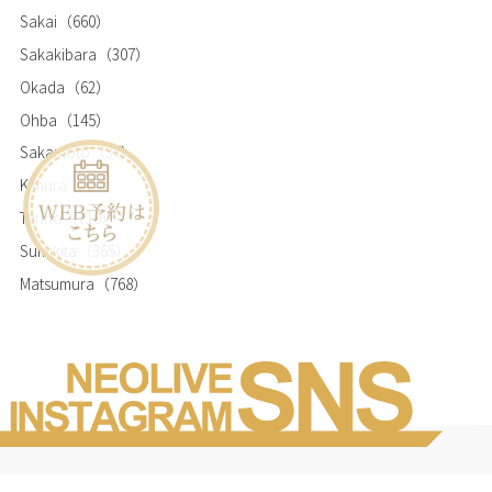
Sakai
（660）
Sakakibara
（307）
Okada
（62）
Ohba
（145）
Sakamoto
（37）
Kimura
（45）
Tanno
（719）
Sumikita
（365）
Matsumura
（768）