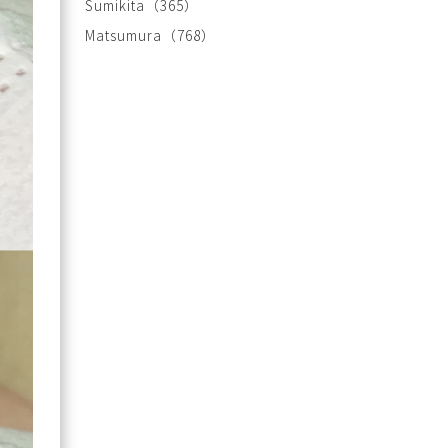
Sumikita
（365）
Matsumura
（768）