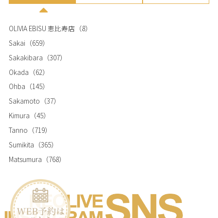
OLIVIA EBISU 恵比寿店
（8）
Sakai
（659）
Sakakibara
（307）
Okada
（62）
Ohba
（145）
Sakamoto
（37）
Kimura
（45）
Tanno
（719）
Sumikita
（365）
Matsumura
（768）