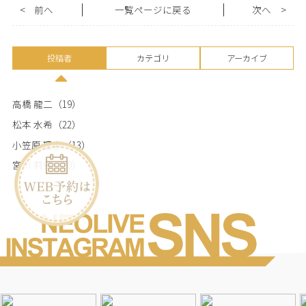
<
前へ
一覧ページに戻る
次へ
>
投稿者
カテゴリ
アーカイブ
高橋 龍二
（19）
松本 水希
（22）
小笠原 理恵
（13）
宮川 莉央
（20）