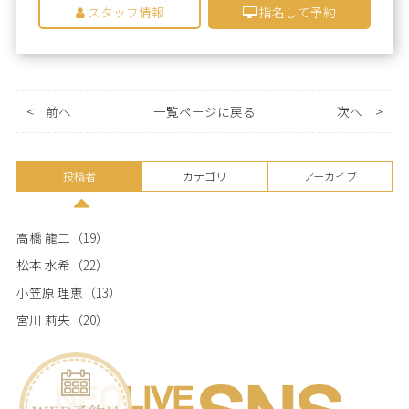
スタッフ情報
指名して予約
<
前へ
一覧ページに戻る
次へ
>
投稿者
カテゴリ
アーカイブ
高橋 龍二
（19）
松本 水希
（22）
小笠原 理恵
（13）
宮川 莉央
（20）