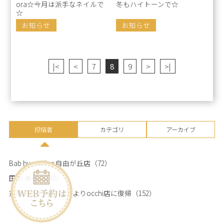
ora☆今月は派手なネイルで
冬もハイトーンで☆
☆
お知らせ
お知らせ
|<
<
7
8
9
>
>|
投稿者
カテゴリ
アーカイブ
Bab by neolive 自由が丘店
（72）
田中 美穂
（140）
斉藤 咲4/25から産休よりocchi店に復帰
（152）