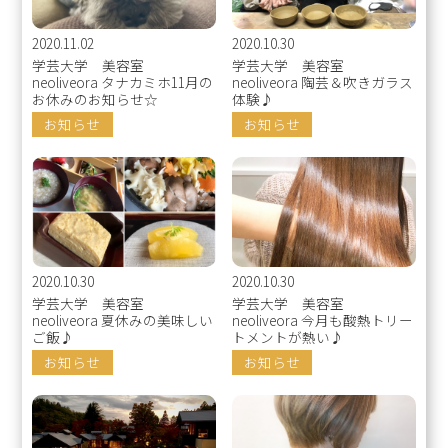
2020.11.02
2020.10.30
学芸大学 美容室
学芸大学 美容室
neoliveora タナカミホ11月の
neoliveora 陶芸＆吹きガラス
お休みのお知らせ☆
体験♪
お知らせ
お知らせ
2020.10.30
2020.10.30
学芸大学 美容室
学芸大学 美容室
neoliveora 夏休みの美味しい
neoliveora 今月も酸熱トリー
ご飯♪
トメントが熱い♪
お知らせ
お知らせ