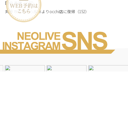
田中 美穂
（140）
斉藤 咲4/25から産休よりocchi店に復帰
（152）
Instagramを見る