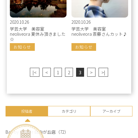
2020.10.26
2020.10.26
学芸大学 美容室
学芸大学 美容室
neoliveora 夏休み頂きました
neoliveora 斎藤さんカット♪
☆
お知らせ
お知らせ
|<
<
1
2
3
>
>|
投稿者
カテゴリ
アーカイブ
Bab by neolive 自由が丘店
（72）