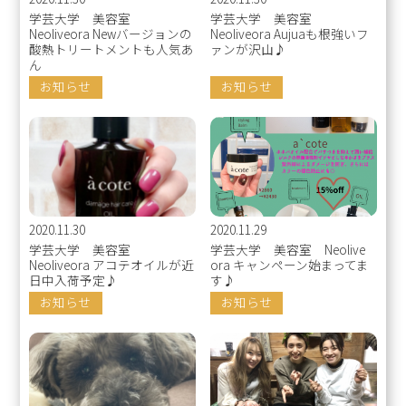
学芸大学 美容室
学芸大学 美容室
Neoliveora Newバージョンの
Neoliveora Aujuaも根強いフ
酸熱トリートメントも人気あ
ァンが沢山♪
ん
お知らせ
お知らせ
2020.11.30
2020.11.29
学芸大学 美容室
学芸大学 美容室 Neolive
Neoliveora アコテオイルが近
ora キャンペーン始まってま
日中入荷予定♪
す♪
お知らせ
お知らせ