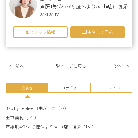
デザイナー
斉藤 咲4/25から産休よりocchi店に復帰
SAKI SAITO
スタッフ情報
指名して予約
<
前へ
一覧ページに戻る
次へ
>
投稿者
カテゴリ
アーカイブ
Bab by neolive 自由が丘店
（72）
田中 美穂
（140）
斉藤 咲4/25から産休よりocchi店に復帰
（152）