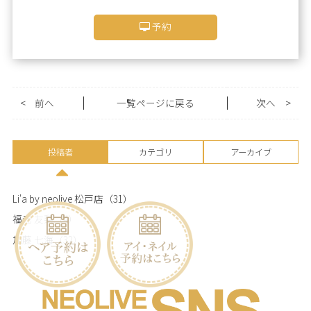
予約
<
前へ
一覧ページに戻る
次へ
>
投稿者
カテゴリ
アーカイブ
Li'a by neolive 松戸店
（31）
福元 友梨
（4）
加藤 七海
（32）