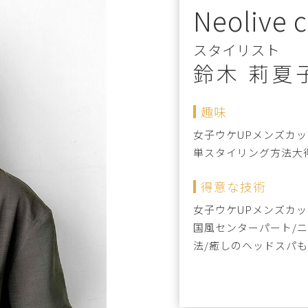
Neolive 
スタイリスト
鈴木 莉夏
趣味
女子ウケUPメンズカッ
単スタイリング方法大
得意な技術
女子ウケUPメンズカッ
国風センターパート/
法/癒しのヘッドスパ