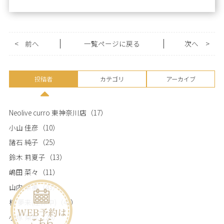
<
前へ
一覧ページに戻る
次へ
>
投稿者
カテゴリ
アーカイブ
Neolive curro 東神奈川店
（17）
小山 佳彦
（10）
諸石 純子
（25）
鈴木 莉夏子
（13）
嶋田 菜々
（11）
山内 菜美
（43）
椿 夢来(産休中)
（41）
小塚 梨奈
（26）