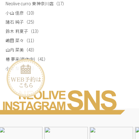
Neolive curro 東神奈川店
（17）
小山 佳彦
（10）
諸石 純子
（25）
鈴木 莉夏子
（13）
嶋田 菜々
（11）
山内 菜美
（43）
椿 夢来(産休中)
（41）
小塚 梨奈
（26）