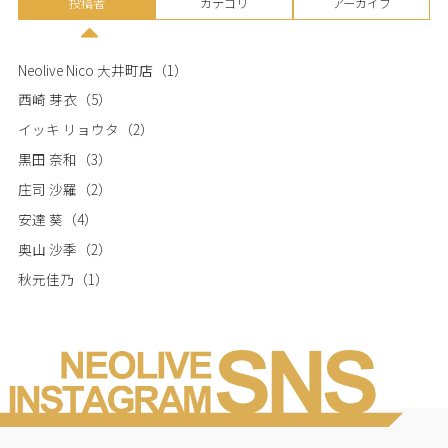
投稿者
カテゴリ
アーカイブ
Neolive Nico 大井町店
（1）
西崎 芽衣
（5）
イッキ リョウタ
（2）
黒田 奈和
（3）
庄司 沙羅
（2）
安達 葵
（4）
奥山 沙季
（2）
秋元佳乃
（1）