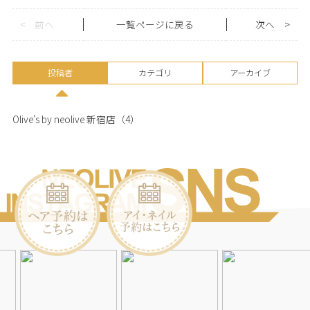
<
前へ
一覧ページに戻る
次へ
>
投稿者
カテゴリ
アーカイブ
Olive’s by neolive 新宿店
（4）