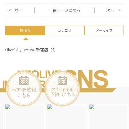
<
前へ
一覧ページに戻る
次へ
>
投稿者
カテゴリ
アーカイブ
Olive’s by neolive 新宿店
（4）