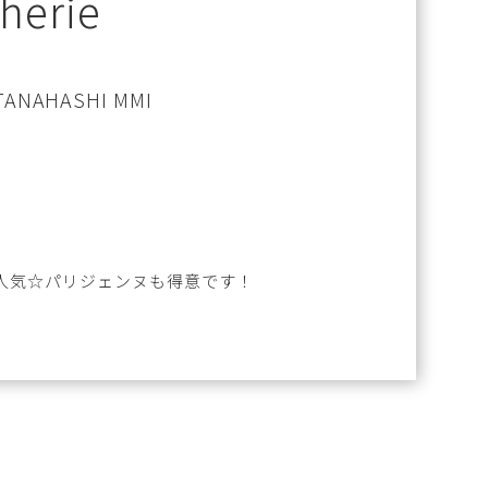
herie
TANAHASHI MMI
人気☆パリジェンヌも得意です！